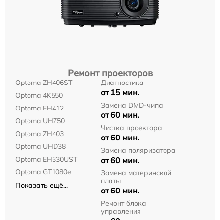
Ремонт проекторов
Optoma ZH406ST
Диагностика
от 15 мин.
Optoma 4K550
Замена DMD-чипа
Optoma EH412
от 60 мин.
Optoma UHZ50
Чистка проектора
Optoma ZH403
от 60 мин.
Optoma UHD38
Замена поляризатора
Optoma EH330UST
от 60 мин.
Optoma GT1080e
Замена материнской
платы
Показать ещё...
от 60 мин.
Ремонт блока
управления