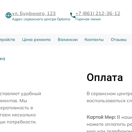
ул. Будённого, 123
+7 (861) 212-36-12
Адрес сервисного центра Optoma
Горячая линия
тройств
Цена ремонта
Вакансии
Контакты
Отзывы
вка
Оплата
ставляет удобный
В сервисном центр
лиентов. Мы
воспользоваться с
еративность в
агаем несколько
Картой Мир:
В наше
ши потребности.
можете оплатить р
мир или телефоном