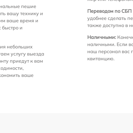
нальные пешие
Переводом по СБП 
ть вашу технику и
удобнее сделать пе
ним ваше время и
также доступно в 
с быстро и
Наличными:
Конечн
наличными. Если в
ия небольших
наш персонал вас 
гаем услугу выезда
квитанцию.
нту приедут к вам
ходимости,
экономить ваше