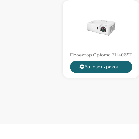
Проектор Optoma ZH406ST
Заказать ремонт