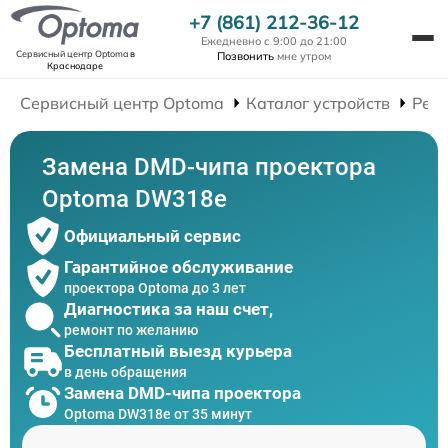
+7 (861) 212-36-12
Ежедневно с 9:00 до 21:00
Сервисный центр Optoma
в
Позвонить
мне утром
Краснодаре
Сервисный центр Optoma
Каталог устройств
Рем
Замена DMD-чипа проектора
Optoma DW318e
Официальный сервис
Гарантийное обслуживание
проектора Optoma до 3 лет
Диагностика за наш счет,
ремонт по желанию
Бесплатный выезд курьера
в день обращения
Замена DMD-чипа проектора
Optoma DW318e от 35 минут