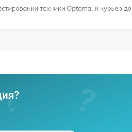
тировании техники Optoma, и курьер дос
ция?