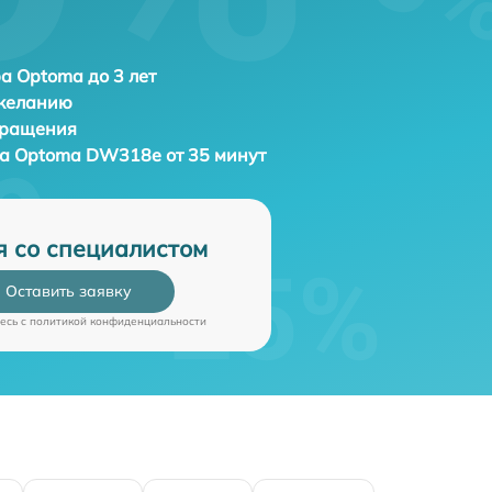
а Optoma до 3 лет
 желанию
бращения
ра
Optoma DW318e от 35 минут
я со специалистом
Оставить заявку
есь c
политикой конфиденциальности