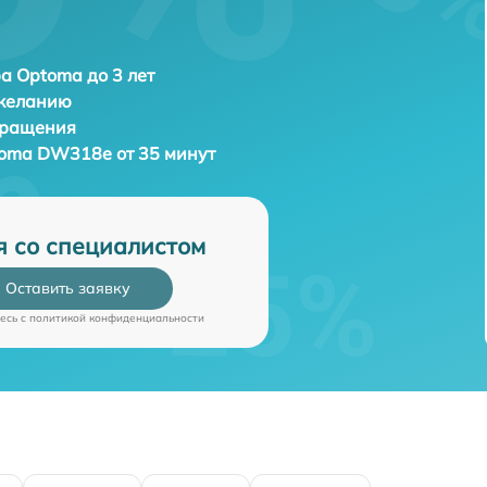
а Optoma до 3 лет
 желанию
бращения
oma DW318e от 35 минут
я со специалистом
Оставить заявку
есь c
политикой конфиденциальности