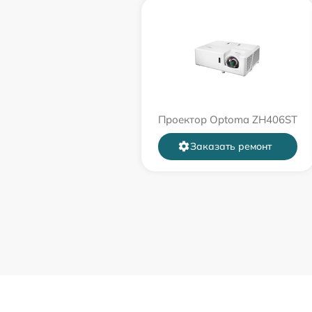
Проектор Optoma ZH406ST
Заказать ремонт