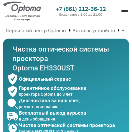
+7 (861) 212-36-12
Ежедневно с 9:00 до 21:00
Сервисный центр Optoma
в
Краснодаре
Сервисный центр Optoma
Каталог устройств
Рем
Чистка оптической системы
проектора
Optoma EH330UST
Официальный сервис
Гарантийное обслуживание
проектора Optoma до 3 лет
Диагностика за наш счет,
ремонт по желанию
Бесплатный выезд курьера
в день обращения
Чистка оптической системы проектора
Optoma EH330UST от 35 минут