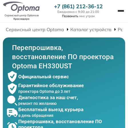
+7 (861) 212-36-12
Ежедневно с 9:00 до 21:00
Сервисный центр Optoma
в
Позвонить
мне утром
Краснодаре
Сервисный центр Optoma
Каталог устройств
Рем
Перепрошивка,
восстановление ПО проектора
Optoma EH330UST
Официальный сервис
Гарантийное обслуживание
проектора Optoma до 3 лет
Диагностика за наш счет,
ремонт по желанию
Бесплатный выезд курьера
в день обращения
Перепрошивка, восстановление ПО
проектора