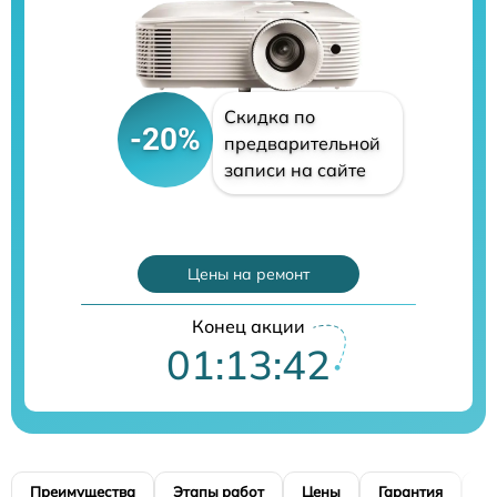
Скидка по
-20%
предварительной
записи на сайте
Цены на ремонт
Конец акции
01:13:41
Преимущества
Этапы работ
Цены
Гарантия
М