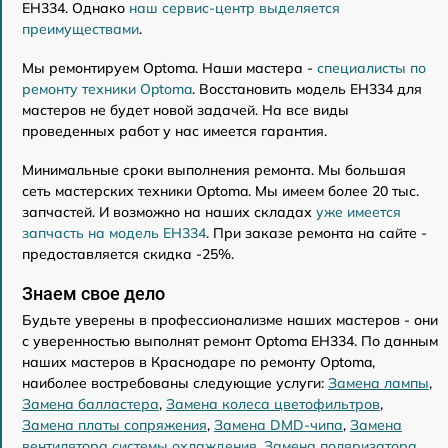
EH334. Однако
наш сервис-центр выделяется
преимуществами
.
Мы ремонтируем Optoma. Наши мастера -
специалисты по
ремонту техники Optoma
. Восстановить модель EH334 для
мастеров не будет новой задачей. На все виды
проведенных работ у нас имеется гарантия.
Минимальные сроки выполнения ремонта. Мы большая
сеть мастерских техники Optoma. Мы имеем более 20 тыс.
запчастей. И возможно на наших складах
уже имеется
запчасть на модель EH334
. При заказе ремонта на сайте -
предоставляется скидка -25%.
Знаем свое дело
Будьте уверены в профессионализме наших мастеров - они
с уверенностью выполнят ремонт Optoma EH334. По данным
наших мастеров в Краснодаре по ремонту Optoma,
наиболее востребованы следующие услуги:
Замена лампы
,
Замена балластера
,
Замена колеса цветофильтров
,
Замена платы сопряжения
,
Замена DMD-чипа
,
Замена
вентилятора системы охлаждения
,
Замена поляризатора
,