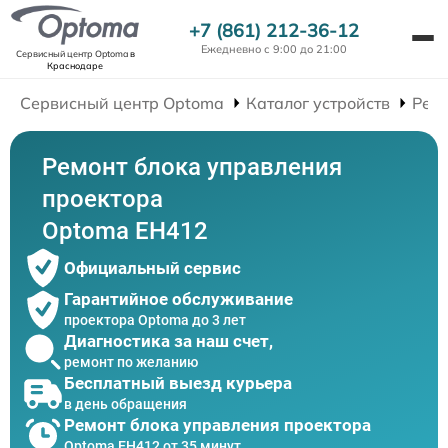
+7 (861) 212-36-12
Ежедневно с 9:00 до 21:00
Сервисный центр Optoma
в
Краснодаре
Сервисный центр Optoma
Каталог устройств
Рем
Ремонт блока управления
проектора
Optoma EH412
Официальный сервис
Гарантийное обслуживание
проектора Optoma до 3 лет
Диагностика за наш счет,
ремонт по желанию
Бесплатный выезд курьера
в день обращения
Ремонт блока управления проектора
Optoma EH412 от 35 минут