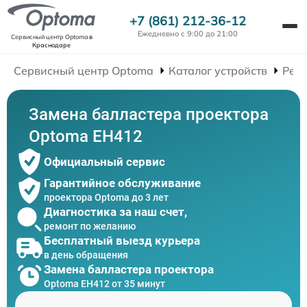
+7 (861) 212-36-12
Ежедневно с 9:00 до 21:00
Сервисный центр Optoma
в
Краснодаре
Сервисный центр Optoma
Каталог устройств
Рем
Замена балластера проектора
Optoma EH412
Официальный сервис
Гарантийное обслуживание
проектора Optoma до 3 лет
Диагностика за наш счет,
ремонт по желанию
Бесплатный выезд курьера
в день обращения
Замена балластера проектора
Optoma EH412 от 35 минут