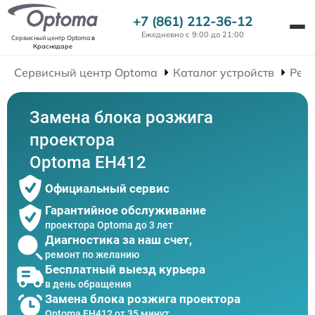
+7 (861) 212-36-12
Ежедневно с 9:00 до 21:00
Сервисный центр Optoma
в
Краснодаре
Сервисный центр Optoma
Каталог устройств
Рем
Замена блока розжига
проектора
Optoma EH412
Официальный сервис
Гарантийное обслуживание
проектора Optoma до 3 лет
Диагностика за наш счет,
ремонт по желанию
Бесплатный выезд курьера
в день обращения
Замена блока розжига проектора
Optoma EH412 от 35 минут