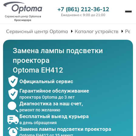
+7 (861) 212-36-12
Ежедневно с 9:00 до 21:00
Сервисный центр Optoma
в
Краснодаре
Сервисный центр Optoma
Каталог устройств
Рем
Замена лампы подсветки
проектора
Optoma EH412
Официальный сервис
Гарантийное обслуживание
проектора Optoma до 3 лет
Диагностика за наш счет,
ремонт по желанию
Бесплатный выезд курьера
в день обращения
Замена лампы подсветки проектора
Optoma EH412 от 35 минут