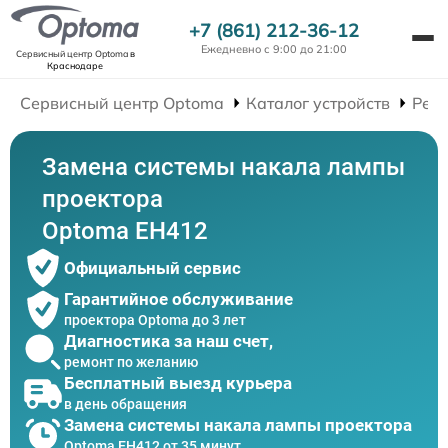
+7 (861) 212-36-12
Ежедневно с 9:00 до 21:00
Сервисный центр Optoma
в
Краснодаре
Сервисный центр Optoma
Каталог устройств
Рем
Замена системы накала лампы
проектора
Optoma EH412
Официальный сервис
Гарантийное обслуживание
проектора Optoma до 3 лет
Диагностика за наш счет,
ремонт по желанию
Бесплатный выезд курьера
в день обращения
Замена системы накала лампы проектора
Optoma EH412 от 35 минут