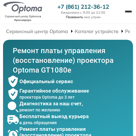
+7 (861) 212-36-12
Ежедневно с 9:00 до 21:00
Сервисный центр Optoma
в
Позвонить
мне утром
Краснодаре
Сервисный центр Optoma
Каталог устройств
Рем
Ремонт платы управления
(восстановление) проектора
Optoma GT1080e
Официальный сервис
Гарантийное обслуживание
проектора Optoma до 3 лет
Диагностика за наш счет,
ремонт по желанию
Бесплатный выезд курьера
в день обращения
Ремонт платы управления
(восстановление) проектора