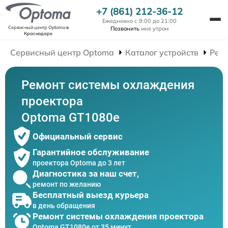
+7 (861) 212-36-12
Ежедневно с 9:00 до 21:00
Сервисный центр Optoma
в
Позвонить
мне утром
Краснодаре
Сервисный центр Optoma
Каталог устройств
Рем
Ремонт системы охлаждения
проектора
Optoma GT1080e
Официальный сервис
Гарантийное обслуживание
проектора Optoma до 3 лет
Диагностика за наш счет,
ремонт по желанию
Бесплатный выезд курьера
в день обращения
Ремонт системы охлаждения проектора
Optoma GT1080e от 35 минут