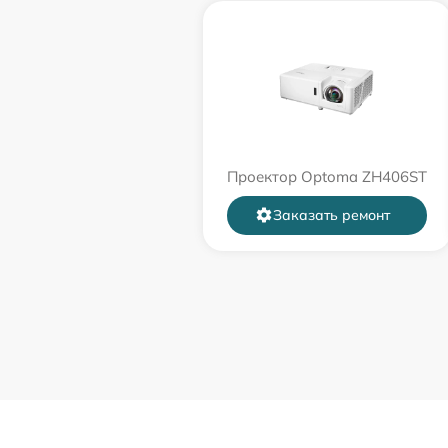
Проектор Optoma ZH406ST
Заказать ремонт