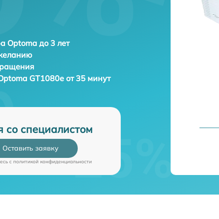
а Optoma до 3 лет
 желанию
бращения
Optoma GT1080e от 35 минут
я со специалистом
Оставить заявку
есь c
политикой конфиденциальности