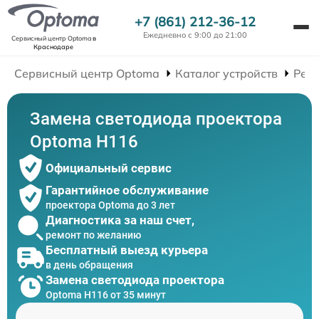
+7 (861) 212-36-12
Ежедневно с 9:00 до 21:00
Сервисный центр Optoma
в
Краснодаре
Сервисный центр Optoma
Каталог устройств
Рем
Замена светодиода проектора
Optoma H116
Официальный сервис
Гарантийное обслуживание
проектора Optoma до 3 лет
Диагностика за наш счет,
ремонт по желанию
Бесплатный выезд курьера
в день обращения
Замена светодиода проектора
Optoma H116 от 35 минут