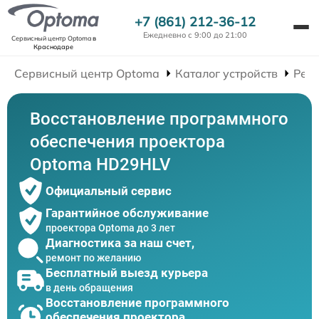
+7 (861) 212-36-12
Ежедневно с 9:00 до 21:00
Сервисный центр Optoma
в
Краснодаре
Сервисный центр Optoma
Каталог устройств
Рем
Восстановление программного
обеспечения проектора
Optoma HD29HLV
Официальный сервис
Гарантийное обслуживание
проектора Optoma до 3 лет
Диагностика за наш счет,
ремонт по желанию
Бесплатный выезд курьера
в день обращения
Восстановление программного
обеспечения проектора