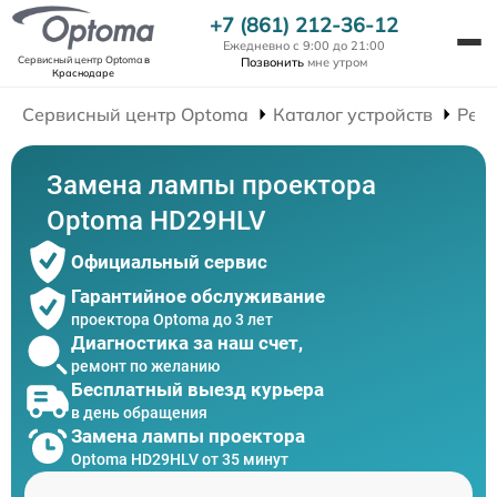
+7 (861) 212-36-12
Ежедневно с 9:00 до 21:00
Сервисный центр Optoma
в
Позвонить
мне утром
Краснодаре
Сервисный центр Optoma
Каталог устройств
Рем
Замена лампы проектора
Optoma HD29HLV
Официальный сервис
Гарантийное обслуживание
проектора Optoma до 3 лет
Диагностика за наш счет,
ремонт по желанию
Бесплатный выезд курьера
в день обращения
Замена лампы проектора
Optoma HD29HLV от 35 минут