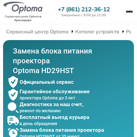
+7 (861) 212-36-12
Ежедневно с 9:00 до 21:00
Сервисный центр Optoma
в
Краснодаре
Сервисный центр Optoma
Каталог устройств
Рем
Замена блока питания
проектора
Optoma HD29HST
Официальный сервис
Гарантийное обслуживание
проектора Optoma до 3 лет
Диагностика за наш счет,
ремонт по желанию
Бесплатный выезд курьера
в день обращения
Замена блока питания проектора
Optoma HD29HST от 35 минут