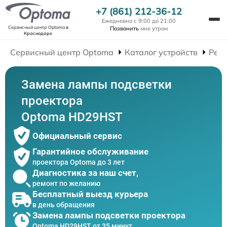
+7 (861) 212-36-12
Ежедневно с 9:00 до 21:00
Сервисный центр Optoma
в
Позвонить
мне утром
Краснодаре
Сервисный центр Optoma
Каталог устройств
Рем
Замена лампы подсветки
проектора
Optoma HD29HST
Официальный сервис
Гарантийное обслуживание
проектора Optoma до 3 лет
Диагностика за наш счет,
ремонт по желанию
Бесплатный выезд курьера
в день обращения
Замена лампы подсветки проектора
Optoma HD29HST от 35 минут