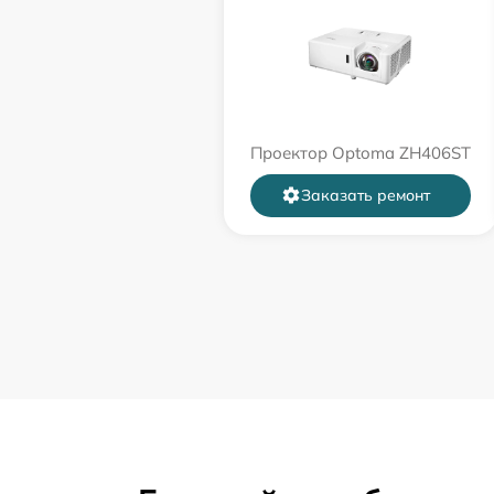
Проектор Optoma ZH406ST
Заказать ремонт