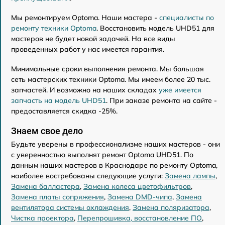
Мы ремонтируем Optoma. Наши мастера -
специалисты по
ремонту техники Optoma
. Восстановить модель UHD51 для
мастеров не будет новой задачей. На все виды
проведенных работ у нас имеется гарантия.
Минимальные сроки выполнения ремонта. Мы большая
сеть мастерских техники Optoma. Мы имеем более 20 тыс.
запчастей. И возможно на наших складах
уже имеется
запчасть на модель UHD51
. При заказе ремонта на сайте -
предоставляется скидка -25%.
Знаем свое дело
Будьте уверены в профессионализме наших мастеров - они
с уверенностью выполнят ремонт Optoma UHD51. По
данным наших мастеров в Краснодаре по ремонту Optoma,
наиболее востребованы следующие услуги:
Замена лампы
,
Замена балластера
,
Замена колеса цветофильтров
,
Замена платы сопряжения
,
Замена DMD-чипа
,
Замена
вентилятора системы охлаждения
,
Замена поляризатора
,
Чистка проектора
,
Перепрошивка, восстановление ПО
,