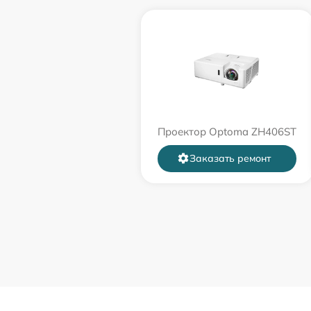
Проектор Optoma ZH406ST
Заказать ремонт