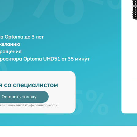
а Optoma до 3 лет
 желанию
бращения
проектора
Optoma UHD51 от 35 минут
я со специалистом
Оставить заявку
есь c
политикой конфиденциальности