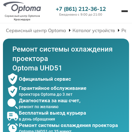
+7 (861) 212-36-12
Ежедневно с 9:00 до 21:00
Сервисный центр Optoma
в
Краснодаре
Сервисный центр Optoma
Каталог устройств
Рем
Ремонт системы охлаждения
проектора
Optoma UHD51
Официальный сервис
Гарантийное обслуживание
проектора Optoma до 3 лет
Диагностика за наш счет,
ремонт по желанию
Бесплатный выезд курьера
в день обращения
Ремонт системы охлаждения проектора
Optoma UHD51 от 35 минут