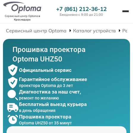
+7 (861) 212-36-12
Ежедневно с 9:00 до 21:00
Сервисный центр Optoma
в
Краснодаре
Сервисный центр Optoma
Каталог устройств
Рем
Прошивка проектора
Optoma UHZ50
Официальный сервис
Гарантийное обслуживание
проектора Optoma до 3 лет
Диагностика за наш счет,
ремонт по желанию
Бесплатный выезд курьера
в день обращения
Прошивка проектора
Optoma UHZ50 от 35 минут