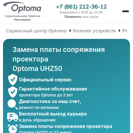
+7 (861) 212-36-12
Ежедневно с 9:00 до 21:00
Сервисный центр Optoma
в
Позвонить
мне утром
Краснодаре
Сервисный центр Optoma
Каталог устройств
Рем
Замена платы сопряжения
проектора
Optoma UHZ50
Официальный сервис
Гарантийное обслуживание
проектора Optoma до 3 лет
Диагностика за наш счет,
ремонт по желанию
Бесплатный выезд курьера
в день обращения
Замена платы сопряжения проектора
Optoma UHZ50 от 35 минут