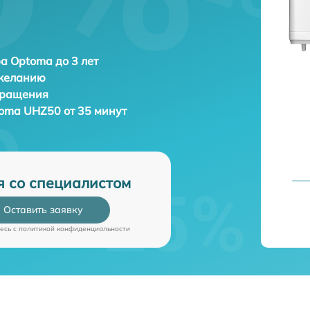
а Optoma до 3 лет
 желанию
бращения
oma UHZ50 от 35 минут
я со специалистом
Оставить заявку
есь c
политикой конфиденциальности