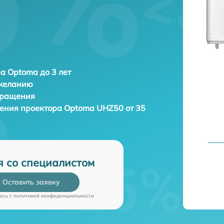
а Optoma до 3 лет
 желанию
бращения
дения проектора
Optoma UHZ50 от 35
я со специалистом
Оставить заявку
есь c
политикой конфиденциальности