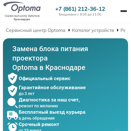
+7 (861) 212-36-12
Ежедневно с 9:00 до 21:00
Сервисный центр Optoma
в
Краснодаре
Сервисный центр Optoma
Каталог устройств
Рем
Замена блока питания
проектора
Optoma в Краснодаре
Официальный сервис
Гарантийное обслуживание
до 3 лет
Диагностика за наш счет,
ремонт по желанию
Бесплатный выезд курьера
в день обращения
Срочный ремонт
от 35 минут