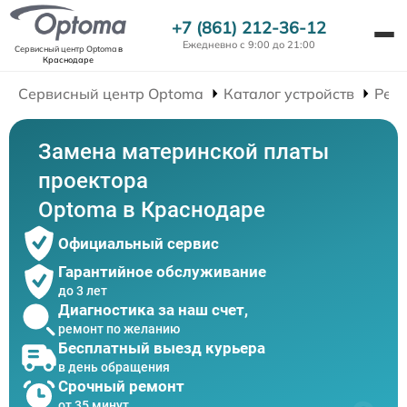
+7 (861) 212-36-12
Ежедневно с 9:00 до 21:00
Сервисный центр Optoma
в
Краснодаре
Сервисный центр Optoma
Каталог устройств
Рем
Замена материнской платы
проектора
Optoma в Краснодаре
Официальный сервис
Гарантийное обслуживание
до 3 лет
Диагностика за наш счет,
ремонт по желанию
Бесплатный выезд курьера
в день обращения
Срочный ремонт
от 35 минут