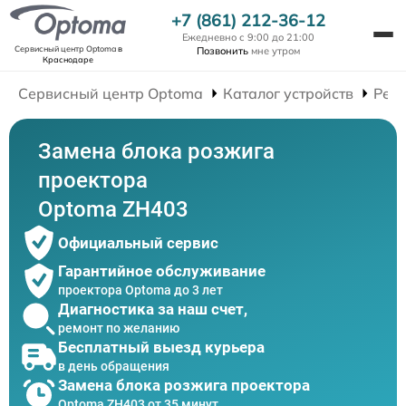
+7 (861) 212-36-12
Ежедневно с 9:00 до 21:00
Сервисный центр Optoma
в
Позвонить
мне утром
Краснодаре
Сервисный центр Optoma
Каталог устройств
Рем
Замена блока розжига
проектора
Optoma ZH403
Официальный сервис
Гарантийное обслуживание
проектора Optoma до 3 лет
Диагностика за наш счет,
ремонт по желанию
Бесплатный выезд курьера
в день обращения
Замена блока розжига проектора
Optoma ZH403 от 35 минут