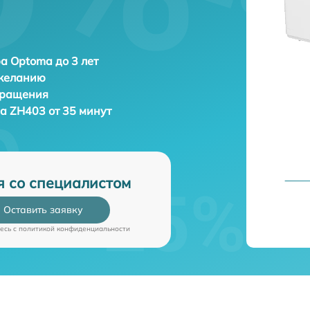
а Optoma до 3 лет
 желанию
бращения
a ZH403 от 35 минут
я со специалистом
Оставить заявку
есь c
политикой конфиденциальности