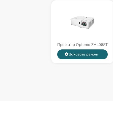
Проектор Optoma ZH406ST
Заказать ремонт