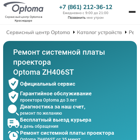
+7 (861) 212-36-12
Ежедневно с 9:00 до 21:00
Сервисный центр Optoma
в
Позвонить
мне утром
Краснодаре
Сервисный центр Optoma
Каталог устройств
Рем
Ремонт системной платы
проектора
Optoma ZH406ST
Официальный сервис
Гарантийное обслуживание
проектора Optoma до 3 лет
Диагностика за наш счет,
ремонт по желанию
Бесплатный выезд курьера
в день обращения
Ремонт системной платы проектора
Optoma ZH406ST от 35 минут