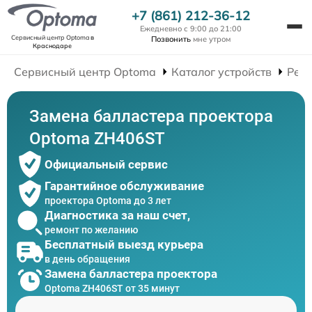
+7 (861) 212-36-12
Ежедневно с 9:00 до 21:00
Сервисный центр Optoma
в
Позвонить
мне утром
Краснодаре
Сервисный центр Optoma
Каталог устройств
Рем
Замена балластера проектора
Optoma ZH406ST
Официальный сервис
Гарантийное обслуживание
проектора Optoma до 3 лет
Диагностика за наш счет,
ремонт по желанию
Бесплатный выезд курьера
в день обращения
Замена балластера проектора
Optoma ZH406ST от 35 минут