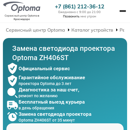
+7 (861) 212-36-12
Ежедневно с 9:00 до 21:00
Сервисный центр Optoma
в
Позвонить
мне утром
Краснодаре
Сервисный центр Optoma
Каталог устройств
Рем
Замена светодиода проектора
Optoma ZH406ST
Официальный сервис
Гарантийное обслуживание
проектора Optoma до 3 лет
Диагностика за наш счет,
ремонт по желанию
Бесплатный выезд курьера
в день обращения
Замена светодиода проектора
Optoma ZH406ST от 35 минут